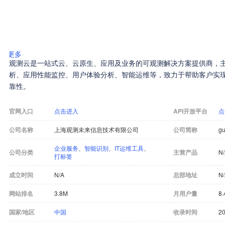
更多
观测云是一站式云、云原生、应用及业务的可观测解决方案提供商，
析、应用性能监控、用户体验分析、智能运维等，致力于帮助客户实
靠性。
官网入口
点击进入
API开放平台
点
公司名称
上海观测未来信息技术有限公司
公司简称
g
企业服务
、
智能识别
、
IT运维工具
、
公司分类
主营产品
N
打标签
成立时间
N/A
总部地址
N
网站排名
3.8M
月用户量
8.
国家/地区
中国
收录时间
20