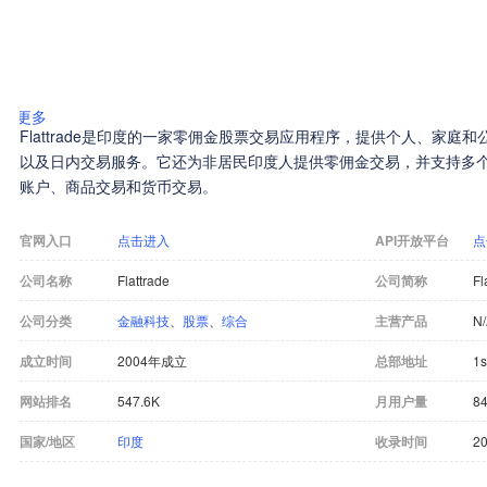
更多
Flattrade是印度的一家零佣金股票交易应用程序，提供个人、家庭
以及日内交易服务。它还为非居民印度人提供零佣金交易，并支持多个交
账户、商品交易和货币交易。
官网入口
点击进入
API开放平台
点
公司名称
Flattrade
公司简称
Fl
公司分类
金融科技
、
股票
、
综合
主营产品
N
成立时间
2004年成立
总部地址
1s
网站排名
547.6K
月用户量
84
国家/地区
印度
收录时间
20