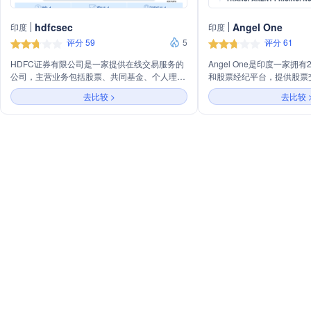
hdfcsec
Angel One
印度
印度
评分 59
5
评分 61
HDFC证券有限公司是一家提供在线交易服务的
Angel One是印度一家拥
公司，主营业务包括股票、共同基金、个人理财
和股票经纪平台，提供股票
等。公司提供低至0.01%的经纪服务，并拥有独
发行、即将上市的IPO等多
去比较 >
去比较 
立的自营交易台，与研究团队保持距离。HDFC
平台特色包括透明的定价、
证券还是注册的共同基金分销商，致力于为投资
的共同基金投资/SIPs、
者提供教育材料，帮助他们成为知情的投资者。
为用户提供无缝的投资体验