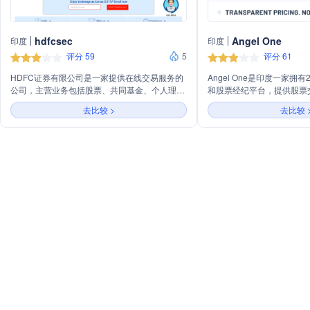
hdfcsec
Angel One
印度
印度
评分 59
5
评分 61
HDFC证券有限公司是一家提供在线交易服务的
Angel One是印度一家拥
公司，主营业务包括股票、共同基金、个人理财
和股票经纪平台，提供股票
等。公司提供低至0.01%的经纪服务，并拥有独
发行、即将上市的IPO等多
去比较 >
去比较 
立的自营交易台，与研究团队保持距离。HDFC
平台特色包括透明的定价、
证券还是注册的共同基金分销商，致力于为投资
的共同基金投资/SIPs、
者提供教育材料，帮助他们成为知情的投资者。
为用户提供无缝的投资体验