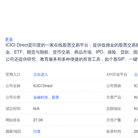
更多
ICICI Direct是印度的一家在线股票交易平台，提供低佣金的股票
金、ETF、期货与期权、货币交易、商品市场、IPO、保险、贷款、
公司还提供研究、教育服务和多种便捷的投资工具，如个股SIP、一
官网入口
点击进入
API开放平台
点
公司名称
ICICI Direct
公司简称
IC
公司分类
金融科技
、
股票
主营产品
N
成立时间
N/A
总部地址
N
网站排名
27.0K
月用户量
2
国家/地区
印度
收录时间
20