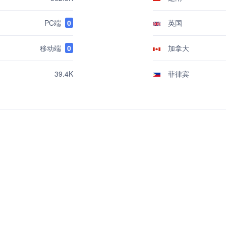
PC端
0
英国
移动端
0
加拿大
菲律宾
39.4K