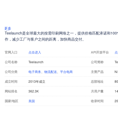
更多
Teelaunch是全球最大的按需印刷网络之一，提供价格匹配承诺和1
作，减少工厂与客户之间的距离，加快商品交付。
官网入口
点击进入
API开放平台
点
公司名称
Teelaunch
公司简称
Te
公司分类
电子商务
、
物流配送
、
平台电商
主营产品
N
成立时间
2013年成立
总部地址
80
网站排名
362.3K
月用户量
14
国家/地区
美国
收录时间
20