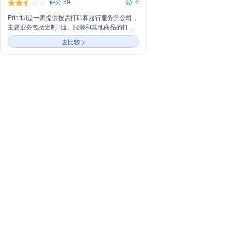
评分 59
6
Printful是一家提供按需打印和履行服务的公司，
主要业务包括定制T恤、服装和其他商品的打
印，以及为在线商店提供库存管理、订单处理和
去比较 >
发货服务。