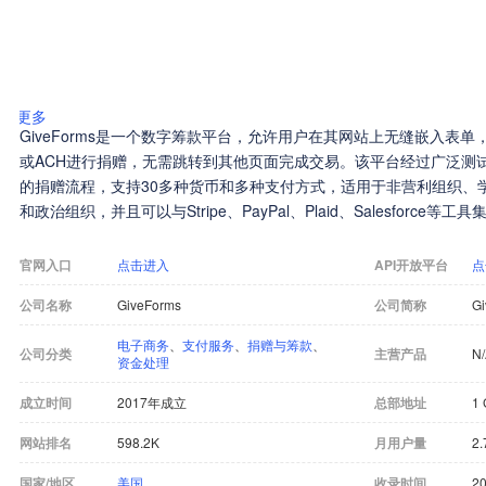
更多
GiveForms是一个数字筹款平台，允许用户在其网站上无缝嵌入表单，
或ACH进行捐赠，无需跳转到其他页面完成交易。该平台经过广泛测
的捐赠流程，支持30多种货币和多种支付方式，适用于非营利组织、
和政治组织，并且可以与Stripe、PayPal、Plaid、Salesforce等工具
官网入口
点击进入
API开放平台
点
公司名称
GiveForms
公司简称
G
电子商务
、
支付服务
、
捐赠与筹款
、
公司分类
主营产品
N
资金处理
成立时间
2017年成立
总部地址
1 
网站排名
598.2K
月用户量
2.
国家/地区
美国
收录时间
20