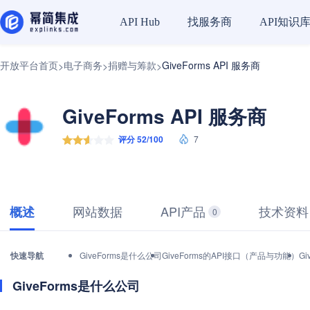
找服务商
API知识
API Hub
开放平台首页
电子商务
捐赠与筹款
GiveForms API 服务商
>
>
>
GiveForms API 服务商
评分 52/100
7
网站数据
API产品
技术资料
概述
0
快速导航
GiveForms是什么公司
GiveForms的API接口（产品与功能）
G
GiveForms是什么公司