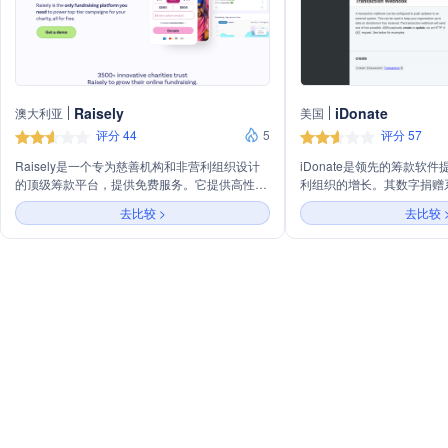
Raisely
iDonate
澳大利亚
美国
评分 44
5
评分 57
Raisely是一个专为慈善机构和非营利组织设计
iDonate是领先的筹款软
的顶级筹款平台，提供免费服务。它提供高性能
利组织的增长。其数字捐赠
的筹款活动构建、无缝捐赠体验、专业的筹款页
性能分析和成功辅导，确保
去比较 >
去比较 
面模板、点对点筹款支持、集成票务销售以及优
iDonate以慷慨和创新的
化的慈善网站设计。此外，Raisely还提供数据
理技术的标准。
管理工具和CRM集成服务，以及卓越的客户支
持。作为一家认证的B-Corp，Raisely致力于社
会和环境责任，推动更平等的未来。