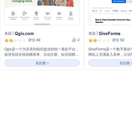
Qgiv.com
GiveForms
美国
美国
评分 49
4
评分 52
Qgiv是一个为非营利组织提供的统一筹款平台，
GiveForms是一个数字
提供包括在线捐赠表单、活动注册、短信捐赠、
网站上无缝嵌入表单，让访
点对点筹款、拍卖筹款、捐赠者管理
卡、PayPal或ACH进行
去比较 >
去比较 
（CRM）、数据报告和统计以及与其他行业领
页面完成交易。该平台经过
先非营利工具的集成等服务。
有高转化率和简单直观的捐
货币和多种支付方式，适用
校、宗教团体、基金会、体
并且可以与Stripe、PayPal、P
等工具集成。