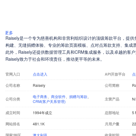
更多
Raisely是一个专为慈善机构和非营利组织设计的顶级筹款平台，提
构建、无缝捐赠体验、专业的筹款页面模板、点对点筹款支持、集成
此外，Raisely还提供数据管理工具和CRM集成服务，以及卓越的客户
Raisely致力于社会和环境责任，推动更平等的未来。
官网入口
点击进入
API开放平台
点
公司名称
Raisely
公司简称
Ra
电子商务
、
商业软件
、
捐赠与筹款
、
公司分类
主营产品
N
CRM(客户关系管理)
成立时间
1994年成立
总部地址
5 
网站排名
481.1K
月用户量
22
国家/地区
澳大利亚
收录时间
20