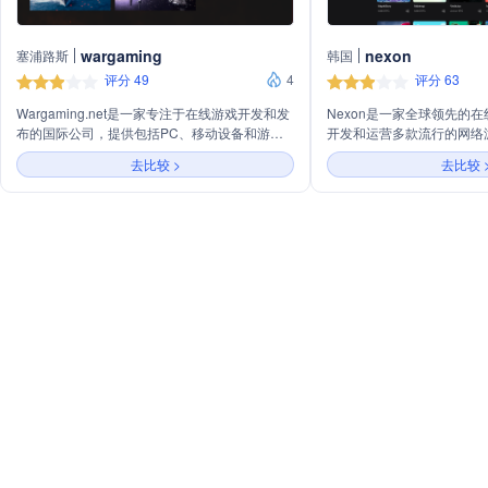
wargaming
nexon
塞浦路斯
韩国
评分 49
4
评分 63
Wargaming.net是一家专注于在线游戏开发和发
Nexon是一家全球领先的
布的国际公司，提供包括PC、移动设备和游戏
开发和运营多款流行的网络
主机在内的多平台游戏。公司以开发战争题材游
的游戏设计和高质量的用户
去比较 >
去比较 
戏而闻名，如《坦克世界》、《战舰世界》等，
样化的游戏产品，满足不同
覆盖全球多个地区并支持多种语言服务。