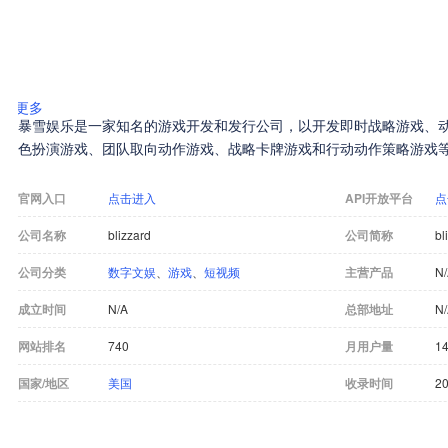
更多
暴雪娱乐是一家知名的游戏开发和发行公司，以开发即时战略游戏、
色扮演游戏、团队取向动作游戏、战略卡牌游戏和行动动作策略游戏
官网入口
点击进入
API开放平台
点
公司名称
blizzard
公司简称
bl
公司分类
数字文娱
、
游戏
、
短视频
主营产品
N
成立时间
N/A
总部地址
N
网站排名
740
月用户量
1
国家/地区
美国
收录时间
20