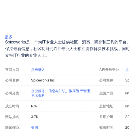
更多
Spiceworks是一个为IT专业人士提供社区、洞察、研究和工具的平
保持最新信息，社区功能允许IT专业人士相互协作解决技术挑战，同时
支持IT行业的专业人士。
官网入口
点击进入
API开放平台
点
公司名称
Spiceworks Inc
公司简称
Sp
企业服务
、
信息与知识
、
数字资产管理
、
公司分类
主营产品
N
学术资料
成立时间
N/A
总部地址
N
网站排名
3.7K
月用户量
2
国家/地区
美国
收录时间
20