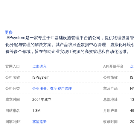
更多
ISPsystem是一家专注于IT基础设施管理平台的公司，提供物理设
化分配与管理的解决方案。其产品线涵盖数据中心管理、虚拟化环境
费等多个领域，旨在帮助企业实现IT资源的高效管理和自动化运维。
官网入口
点击进入
API开放平台
点
公司名称
ISPsystem
公司简称
IS
公司分类
企业服务
、
数字资产管理
主营产品
N
成立时间
2004年成立
总部地址
1
网站排名
1.3M
月用户量
49
国家/地区
塞浦路斯
收录时间
20