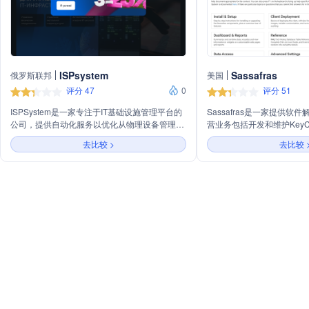
ISPsystem
Sassafras
俄罗斯联邦
美国
评分 47
0
评分 51
ISPSystem是一家专注于IT基础设施管理平台的
Sassafras是一家提供软
公司，提供自动化服务以优化从物理设备管理到
营业务包括开发和维护KeyCo
虚拟化环境的IT资源分配和监控。公司自2004年
件支持客户端、管理员和服
去比较 >
去比较 
成立以来，已在全球超过200,000个服务器上部
公司定期更新帮助文档，提
署其软件，并支持超过100个国家的客户。
历史记录、升级警告和常见
ISPSystem的解决方案覆盖教育、金融、数据中
户能够充分利用软件的最新
心等多个行业，旨在通过其多功能平台实现IT资
源的高效管理和自动化运维。