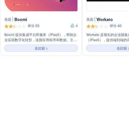
Boomi
Workato
美国
美国
评分 53
4
评分 40
Boomi 提供集成平台即服务（iPaaS），帮助企
Workato 是领先的企业级
业实现数字化转型，连接应用程序和数据。主要
（iPaaS），提供端到端
业务包括Boomi AI、API管理、集成、
通过集成各种应用程序、数
去比较 >
去比较 
DataHub、Flow等，支持实时事件驱动集成、
企业提高效率、降低成本，
B2B/EDI管理、任务自动化。服务覆盖制造、医
Workato 的平台包括工
疗、零售等多个行业，并提供预构建解决方案和
器、低代码应用开发、数据
连接器。
业在不同行业和业务场景下