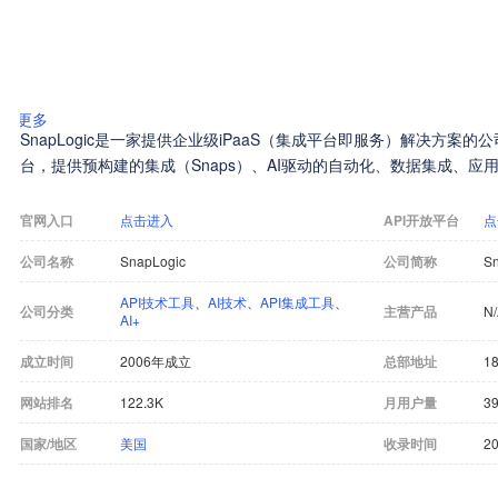
更多
SnapLogic是一家提供企业级iPaaS（集成平台即服务）解决方案
台，提供预构建的集成（Snaps）、AI驱动的自动化、数据集成、应用
官网入口
点击进入
API开放平台
点
公司名称
SnapLogic
公司简称
S
API技术工具
、
AI技术
、
API集成工具
、
公司分类
主营产品
N
AI+
成立时间
2006年成立
总部地址
18
网站排名
122.3K
月用户量
39
国家/地区
美国
收录时间
20