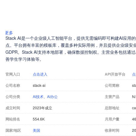
更多
Stack AI是一个企业级人工智能平台，提供无需编码即可构建AI应用的
点。平台拥有丰富的模板库，覆盖多种实际用例，并且提供企业级安全合规
GDPR。Stack AI支持本地部署，确保数据控制权。主营业务包括通
善学生学习体验等。
官网入口
点击进入
API开放平台
点
公司名称
stack-ai
公司简称
st
公司分类
AI技术
、
AI办公
主营产品
N
成立时间
2023年成立
总部地址
ca
网站排名
554.6K
月用户量
46
国家/地区
美国
收录时间
20