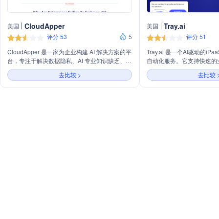
CloudApper
Tray.ai
美国
美国
评分 53
5
评分 51
CloudApper 是一家为企业构建 AI 解决方案的平
Tray.ai 是一个AI驱动的i
台，专注于解决数据隐私、AI 专业知识缺乏、集
自动化服务。它支持快速的
成问题和编程需求等挑战。它提供一个一站式解
地将AI融入业务流程，并确保数
去比较 >
去比较 
决方案，允许企业自动加载数据训练 AI/LLM，
通过低代码、AI增强的构
通过简单的拖放设计器定义用户体验，并增强现
建智能代理和微服务，实现I
有解决方案的 AI 能力。CloudApper 无需开发负
到现金流程。
担或内部 AI 专业知识，简化了 Generative AI 应
用的开发，降低成本，提高开发效率，并确保可
扩展性、灵活性和安全性。