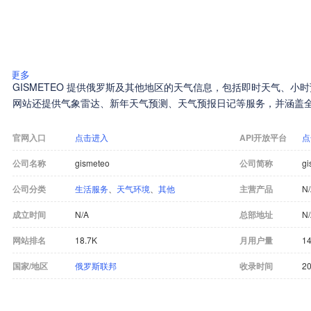
更多
GISMETEO 提供俄罗斯及其他地区的天气信息，包括即时天气、
网站还提供气象雷达、新年天气预测、天气预报日记等服务，并涵盖
官网入口
点击进入
API开放平台
点
公司名称
gismeteo
公司简称
gi
公司分类
生活服务
、
天气环境
、
其他
主营产品
N
成立时间
N/A
总部地址
N
网站排名
18.7K
月用户量
1
国家/地区
俄罗斯联邦
收录时间
20