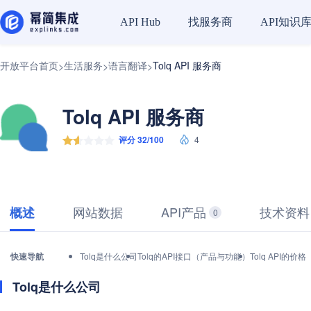
找服务商
API知识
API Hub
开放平台首页
生活服务
语言翻译
Tolq API 服务商
>
>
>
Tolq API 服务商
评分 32/100
4
网站数据
API产品
技术资料
概述
0
快速导航
Tolq是什么公司
Tolq的API接口（产品与功能）
Tolq API的
Tolq是什么公司