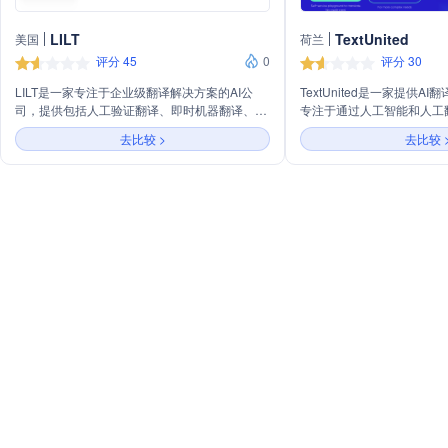
LILT
TextUnited
美国
荷兰
评分 45
0
评分 30
LILT是一家专注于企业级翻译解决方案的AI公
TextUnited是一家提供A
司，提供包括人工验证翻译、即时机器翻译、多
专注于通过人工智能和人工
语言内容生成和自主质量控制等服务。公司支持
优化本地化流程，降低翻译
去比较 >
去比较 
100多种语言的定制模型，并能与60多种业务系
国际增长。公司提供定制化
统集成，帮助企业快速扩展全球内容创建和翻译
并拥有1000多名专业领域
能力。
30种文件格式和API集成
性。