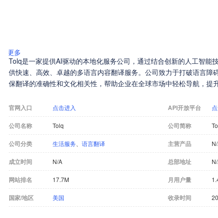
更多
Tolq是一家提供AI驱动的本地化服务公司，通过结合创新的人工智
供快速、高效、卓越的多语言内容翻译服务。公司致力于打破语言障
保翻译的准确性和文化相关性，帮助企业在全球市场中轻松导航，提
官网入口
点击进入
API开放平台
点
公司名称
Tolq
公司简称
To
公司分类
生活服务
、
语言翻译
主营产品
N
成立时间
N/A
总部地址
N
网站排名
17.7M
月用户量
1.
国家/地区
美国
收录时间
20