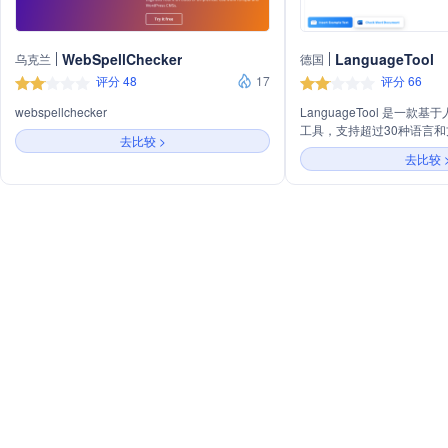
WebSpellChecker
LanguageTool
乌克兰
德国
评分 48
17
评分 66
webspellchecker
LanguageTool 是一
工具，支持超过30种语言
去比较 >
提供网页版编辑器、浏览器
去比较 
与Google Docs、Micros
集成。主要功能包括拼写检
校正、风格改进和句子改写
分析功能，帮助用户跟踪写
能。LanguageTool 
版提供更全面的文本检查服