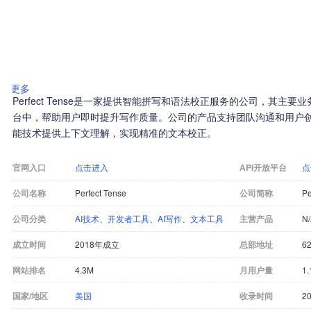
更多
Perfect Tense是一家提供智能拼写和语法校正服务的公司，其主
台中，帮助用户即时提升写作质量。公司的产品支持团队沟通和用户
能技术提供上下文理解，实现精准的文本校正。
官网入口
点击进入
API开放平台
点
公司名称
Perfect Tense
公司简称
Pe
公司分类
AI技术
、
开发者工具
、
AI写作
、
文本工具
主营产品
N
成立时间
2018年成立
总部地址
62
网站排名
4.3M
月用户量
1.
国家/地区
美国
收录时间
20