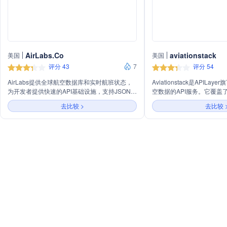
AirLabs.Co
aviationstack
美国
美国
评分 43
7
评分 54
AirLabs提供全球航空数据库和实时航班状态，
Aviationstack是APIL
为开发者提供快速的API基础设施，支持JSON、
空数据的API服务。它覆盖了
XML、CSV格式，覆盖全球航班信息，提供详尽
家，支持超过13000家航
去比较 >
去比较 
的航空数据，助力航空业务发展。
时航班状态、历史航班信息
公司航线、机场、飞机型号等。Av
API基于可扩展的云基础设
每月数千次到每分钟数百万
发者提供了一个强大的工具
台、可视化和监控全球航班
跟踪应用程序。Aviations
月100次免费API请求，
务，以满足不同规模的需求