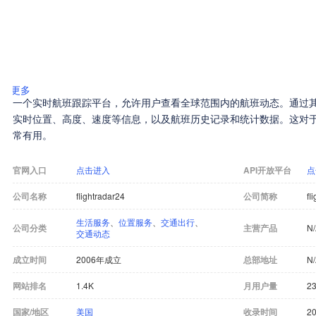
更多
一个实时航班跟踪平台，允许用户查看全球范围内的航班动态。通过
实时位置、高度、速度等信息，以及航班历史记录和统计数据。这对
常有用。
官网入口
点击进入
API开放平台
点
公司名称
flightradar24
公司简称
fl
生活服务
、
位置服务
、
交通出行
、
公司分类
主营产品
N
交通动态
成立时间
2006年成立
总部地址
N
网站排名
1.4K
月用户量
2
国家/地区
美国
收录时间
20