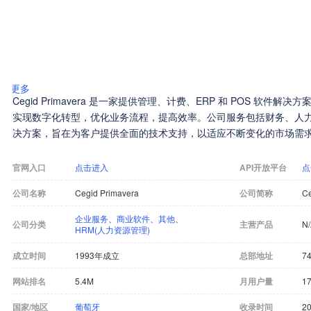
更多
Cegid Primavera 是一家提供管理、计费、ERP 和 POS 软
实现数字化转型，优化业务流程，提高效率。公司服务包括财务、人
决方案，旨在为客户提供全面的技术支持，以适应不断变化的市场需
官网入口
点击进入
API开放平台
点
公司名称
Cegid Primavera
公司简称
Ce
企业服务
、
商业软件
、
其他
、
公司分类
主营产品
N
HRM(人力资源管理)
成立时间
1993年成立
总部地址
74
网站排名
5.4M
月用户量
17
国家/地区
葡萄牙
收录时间
20