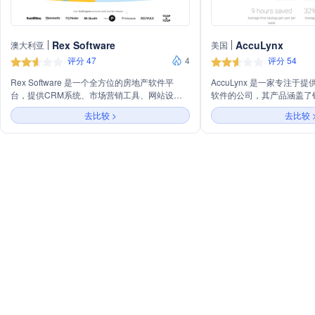
Rex Software
AccuLynx
澳大利亚
美国
评分 47
4
评分 54
Rex Software 是一个全方位的房地产软件平
AccuLynx 是一家专注于
台，提供CRM系统、市场营销工具、网站设计
软件的公司，其产品涵盖了销
和物业管理软件，旨在提高房地产代理商的工作
生产管理、业务管理等多个
去比较 >
去比较 
效率和客户服务水平。
程、提高协作效率。AccuL
支付处理、客户门户等增值
领先品牌如QuickBooks、E
成，以满足客户的多样化需