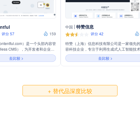
特赞信息
ntful
中国
评分 57
159
评分 42
（contentful.com）是一个头部内容管
特赞（上海）信息科技有限公司是一家领先
dless CMS），为开发者和企业提
容科技企业，专注于利用生成式人工智能技
和交付数字内容的解决方案。它通
力企业内容生产、管理、分发和分析。公司
去比较 >
去比较 >
内容能够在多个渠道和平台（如网站、
创意供给平台、内容智能生成、品牌模板中
联网设备等）上进行统一管理和分
产品，为全球品牌提供高效、多元的创意内
 CMS，Contentful 更加注重
应链，实现内容营销的数字化转型。特赞的
理和跨平台分发。
已获得阿里巴巴、联合利华等200+知名品牌
户的信任与合作，致力于推动创意与生产力
化，赋能品牌持续增长。
+ 替代品深度比较