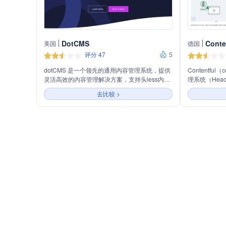
DotCMS
Conte
美国
德国
评分 47
5
dotCMS 是一个领先的通用内容管理系统，提供
Contentful
灵活高效的内容管理解决方案，支持头less内容
理系统（Hea
管理、结构化内容、工作流审批、互操作性和可
供创建、管理
去比较 >
扩展性。它为开发者、市场营销人员和DevOps
过 API 使
工程师提供强大的功能，如页面构建、个性化、
移动应用、物
多租户、多语言支持、A/B测试等。dotCMS 还
发。不同于传统的
提供云服务、安全性和合规性、集成CDN、灵活
内容的灵活管
部署和SLA支持。