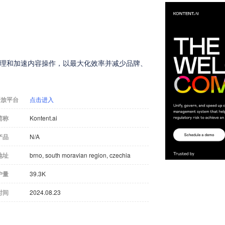
一、治理和加速内容操作，以最大化效率并减少品牌、
开放平台
点击进入
简称
Kontent.ai
产品
N/A
地址
brno, south moravian region, czechia
户量
39.3K
时间
2024.08.23