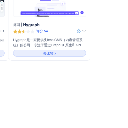
Hygraph
德国
31
评分 54
17
的内
Hygraph是一家提供头less CMS（内容管理系
术助
统）的公司，专注于通过GraphQL原生和API优
通过
先的方法，为关键任务应用程序提供内容。其平
去比较 >
心等
台支持内容的统一管理、高度可定制化，并能与
容供
多种前端框架兼容，以构建高性能的数字体验。
服务
Hygraph适用于工程团队、内容创作者和企业，
客
提供包括内容联邦、组件化布局、本地化等功
的进
能，并通过市场应用和集成扩展平台能力。