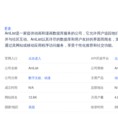
更多
AniList是一家提供动画和漫画数据库服务的公司，它允许用户追踪
并与社区互动。AniList以其详尽的数据库和用户友好的界面而闻名
通过其网站或移动应用程序访问服务，享受个性化推荐和社交功能。
官网入口
点击进入
API开放平台
点
公司名称
AniList
公司简称
An
公司分类
数字文娱
、
动漫
主营产品
动
成立时间
N/A
总部地址
N
网站排名
12.6K
月用户量
4
国家/地区
美国
收录时间
20