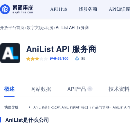
找服务商
API知识
API Hub
开放平台首页
数字文娱
动漫
AniList API 服务商
>
>
>
AniList API 服务商
评分 59/100
85
网站数据
API产品
技术资料
概述
1
快速导航
AniList是什么公司
AniList的API接口（产品与功能）
AniLis
AniList是什么公司