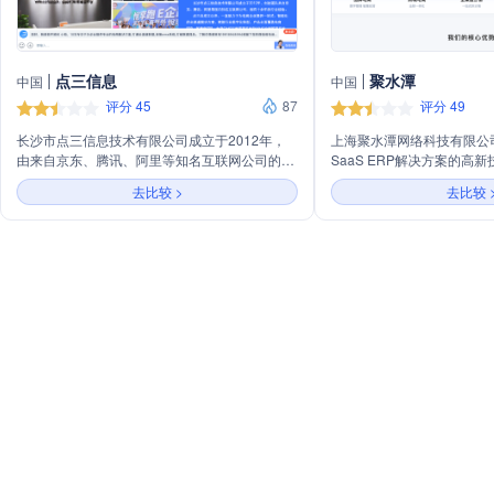
点三信息
聚水潭
中国
中国
评分 45
87
评分 49
长沙市点三信息技术有限公司成立于2012年，
上海聚水潭网络科技有限公
由来自京东、腾讯、阿里等知名互联网公司的资
SaaS ERP解决方案的高
深团队创立，拥有超过十年的行业经验。公司专
电商行业提供一站式的全渠
去比较 >
去比较 
注于为电商企业提供全渠道的一站式智能化解决
司以SaaS ERP为核心，
方案，助力企业数字化转型。产品线涵盖电商
工单、聚货通等产品，构建
ERP、新零售ERP、OMS订单管理系统和WMS
台，助力企业实现业财一体
仓储管理系统等。经过11年的发展，点三服务企
潭通过其强大的数据承载能
业超过50000家，覆盖233个城市，以系统稳定
为商家提供稳定、灵活、可
性和流畅性获得客户好评，尤其在电商大促期间
统，支持企业高效协同，推
表现卓越。