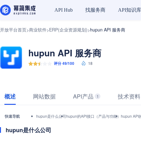
找服务商
API知识
API Hub
开放平台首页
商业软件
ERP(企业资源规划)
hupun API 服务商
>
>
>
hupun API 服务商
评分 49/100
18
网站数据
API产品
技术资料
概述
1
快速导航
hupun是什么公司
hupun的API接口（产品与功能）
hupun 
hupun是什么公司