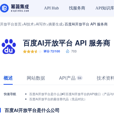
找服务商
API知识
API Hub
开放平台首页
AI技术
AI写作
摘要生成
百度AI开放平台 API 服务商
>
>
>
>
百度AI开放平台 API 服务商
评分 72/100
703
网站数据
API产品
技术资
概述
94
快速导航
百度AI开放平台是什么公司
百度AI开放平台的API接口（产品
百度AI开放平台的最佳替代品（竞品对比）
百度AI开放平台是什么公司