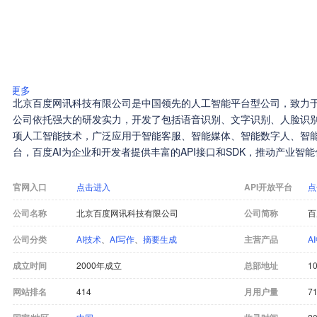
更多
北京百度网讯科技有限公司是中国领先的人工智能平台型公司，致力于
公司依托强大的研发实力，开发了包括语音识别、文字识别、人脸识
项人工智能技术，广泛应用于智能客服、智能媒体、智能数字人、智
台，百度AI为企业和开发者提供丰富的API接口和SDK，推动产业智
官网入口
点击进入
API开放平台
点
公司名称
北京百度网讯科技有限公司
公司简称
百
公司分类
AI技术
、
AI写作
、
摘要生成
主营产品
A
成立时间
2000年成立
总部地址
10
网站排名
414
月用户量
7