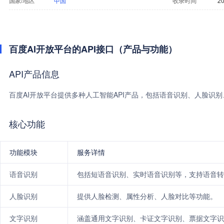
国家/地区
中国
收录时间
20
百度AI开放平台的API接口（产品与功能）
API产品信息
百度AI开放平台提供多种人工智能API产品，包括语音识别、人脸
核心功能
功能模块
服务详情
语音识别
包括短语音识别、实时语音识别等，支持语音转
人脸识别
提供人脸检测、属性分析、人脸对比等功能。
文字识别
涵盖通用文字识别、卡证文字识别、票据文字识