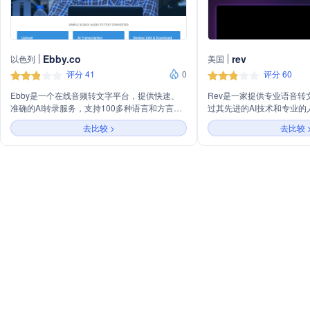
Ebby.co
rev
以色列
美国
评分 41
0
评分 60
Ebby是一个在线音频转文字平台，提供快速、
Rev是一家提供专业语音转
准确的AI转录服务，支持100多种语言和方言。
过其先进的AI技术和专业
用户可以上传音频或视频文件，获得可编辑、可
准确地将音频和视频内容转换
去比较 >
去比较 
搜索、可分享的文字记录。平台提供在线编辑
务覆盖了多种语言，支持字
器，支持多种格式导出，并允许团队协作。
种功能，帮助用户提高工作
Ebby致力于提高工作效率，保护用户数据安
要信息。公司的客户包括新
全。
教育机构和视频内容创作者
创新，让信息的记录、编辑
和便捷。