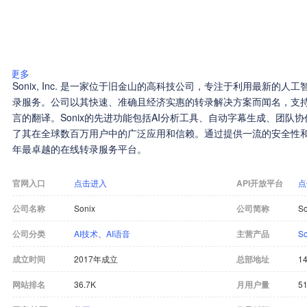
更多
Sonix, Inc. 是一家位于旧金山的高科技公司，专注于利用最新的
录服务。公司以其快速、准确且经济实惠的转录解决方案而闻名，支持
言的翻译。Sonix的先进功能包括AI分析工具、自动字幕生成、团队
了其在全球数百万用户中的广泛应用和信赖。通过提供一流的安全性和隐私
年最卓越的在线转录服务平台。
官网入口
点击进入
API开放平台
点
公司名称
Sonix
公司简称
So
公司分类
AI技术
、
AI语音
主营产品
S
成立时间
2017年成立
总部地址
14
网站排名
36.7K
月用户量
51