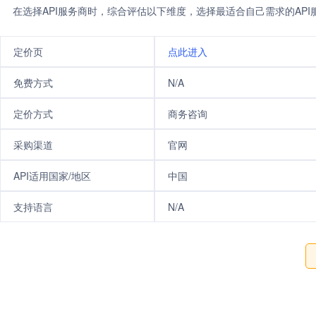
在选择API服务商时，综合评估以下维度，选择最适合自己需求的AP
定价页
点此进入
免费方式
N/A
定价方式
商务咨询
采购渠道
官网
API适用国家/地区
中国
支持语言
N/A