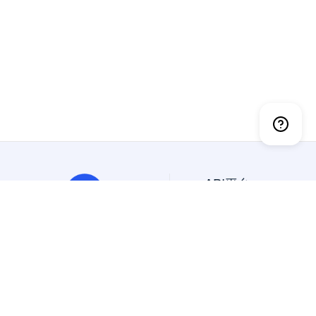
API平台
API大全
免费API
抽象API
幂简集成是创新的API平
精选API
台，一站搜索、试用、集成
美国API
国内外API。
国外API