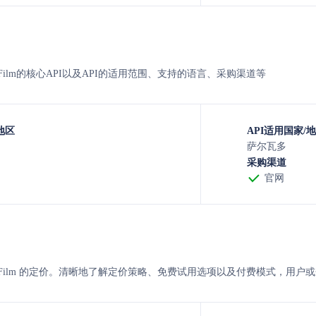
nivar Film的核心API以及API的适用范围、支持的语言、采购渠道等
地区
API适用国家/
萨尔瓦多
采购渠道
官网
renivar Film 的定价。清晰地了解定价策略、免费试用选项以及付费模