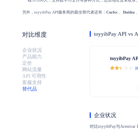
模51-200人，支持数字币支付等多种方式，总部地址暂未收录。
另外，toyyibPay API服务商的最佳替代者还有：
Curlec
、
Duitku
toyyibPay API vs A
对比维度
企业状况
产品能力
toyyibPay A
定价
评
网站流量
API 可用性
客服支持
替代品
企业状况
对比toyyibPay与A