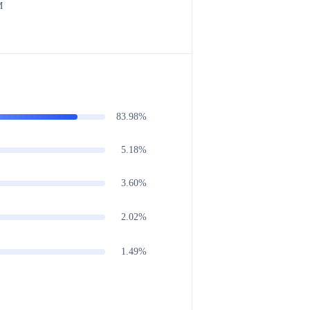
M
83.98%
5.18%
3.60%
2.02%
1.49%