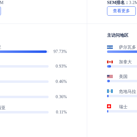
4M
SEM排名：
3.2
查看更多
主访问地区
亚
萨尔瓦多
97.73%
加拿大
0.93%
美国
0.46%
危地马拉
0.36%
瑞士
西亚
0.11%