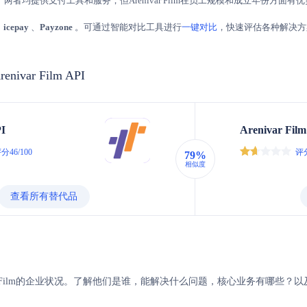
两者均提供支付工具和服务，但Arenivar Film在员工规模和成立年份方面有
、
icepay
、
Payzone
。可通过智能对比工具进行
一键对比
，快速评估各种解决方
renivar Film API
PI
Arenivar Film
分46/100
评分
79%
相似度
查看所有替代品
renivar Film的企业状况。了解他们是谁，能解决什么问题，核心业务有