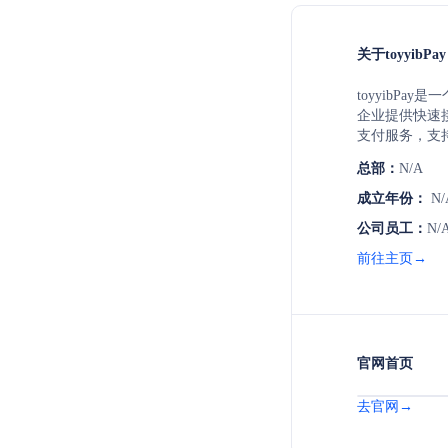
关于toyyibPay
toyyibP
企业提供快速
支付服务，支
QR码收款、2
总部：
N/A
结算和预配置的
业，包括非营
成立年份：
N/
率。
公司员工：
N/
前往主页→
官网首页
去官网→