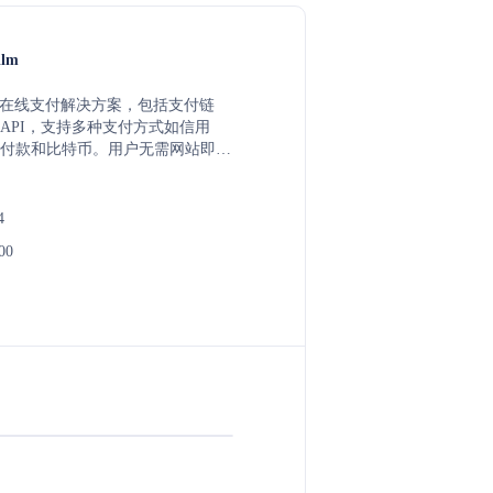
ilm
多种在线支付解决方案，包括支付链
API，支持多种支付方式如信用
付款和比特币。用户无需网站即可
邮件等方式分享支付链接或二维
客户付款。
4
00