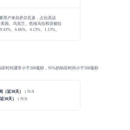
Film主要用户来自萨尔瓦多，占比高达
其次是美国、乌克兰、危地马拉和洪都拉
3%、6.66%、4.13%、1.13%。
高，平均响应时间通常小于200毫秒，95%的响应时间小于500毫秒
间（近30天）：
N/A
近30天）：
N/A