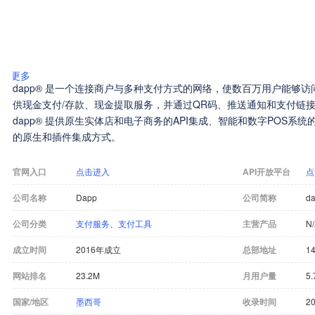
更多
dapp® 是一个连接商户与多种支付方式的网络，使数百万用户能够
供现金支付/存款、现金提取服务，并通过QR码、推送通知和支付链
dapp® 提供原生实体店和电子商务的API集成、智能和数字POS系
的原生和插件集成方式。
官网入口
点击进入
API开放平台
点
公司名称
Dapp
公司简称
d
公司分类
支付服务
、
支付工具
主营产品
N
成立时间
2016年成立
总部地址
14
网站排名
23.2M
月用户量
5.
国家/地区
墨西哥
收录时间
20