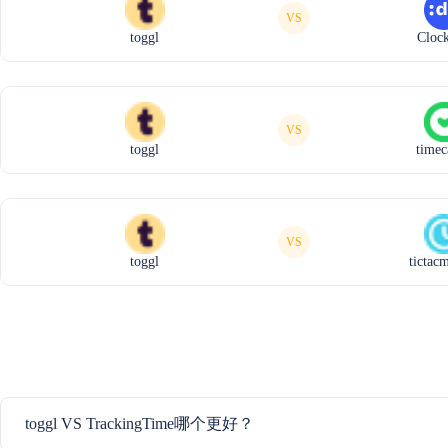
VS
toggl
Cloc
VS
toggl
time
VS
toggl
tictac
toggl VS TrackingTime哪个更好？