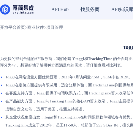
找服务商
API知识
API Hub
开放平台首页
>
商业软件
>
项目管理
to
为更快的找到合适的API服务商，我们创建了
toggl
和
TrackingTime
的全面对比，
评分为47 。想更好地了解哪种方案满足您的需求，请仔细查看对比列表。
Toggl在网络流量方面优势显著，2025年7月访问量7.5M，SEM排名19.2K。相
Toggl在定价方面提供有限试用，适合短期体验，而TrackingTime则
在客服支持方面，Toggl提供了电话联系方式，而TrackingTime暂
在产品能力方面，Toggl与TrackingTime的核心API暂未收录，Toggl
成和自定义功能，适用于美国，推测支持英语。
从企业状况角度出发，Toggl和TrackingTime在时间跟踪软件领域各有优势。
TrackingTime成立于2012年，员工11-50人，总部位于555 S Bay