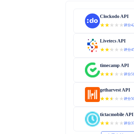
Clockodo API
★★★★★
★★★★★
评分42
Livetecs API
★★★★★
★★★★★
评分45
timecamp API
★★★★★
★★★★★
评分51
getharvest API
★★★★★
★★★★★
评分50
tictacmobile API
★★★★★
★★★★★
评分37