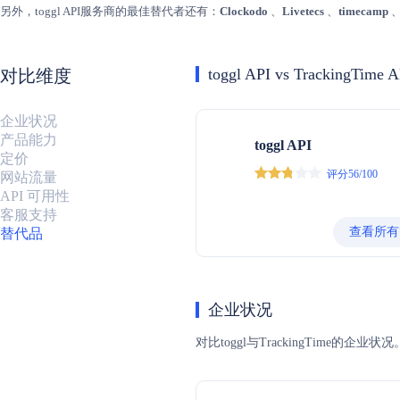
另外，toggl API服务商的最佳替代者还有：
Clockodo
、
Livetecs
、
timecamp
toggl API vs TrackingTime A
对比维度
企业状况
产品能力
toggl API
定价
评分56/100
网站流量
API 可用性
客服支持
查看所有
替代品
企业状况
对比toggl与TrackingTi