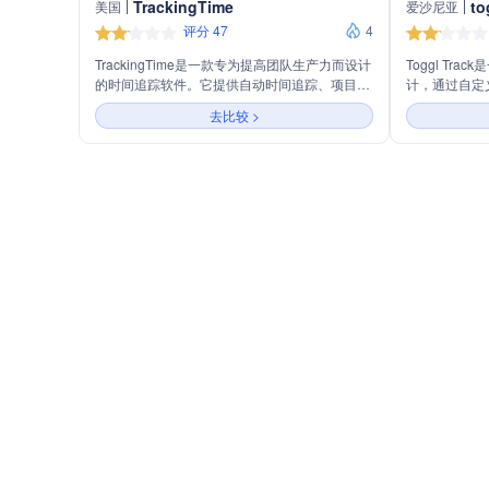
TrackingTime
to
美国
爱沙尼亚
评分 47
4
TrackingTime是一款专为提高团队生产力而设计
Toggl Tr
的时间追踪软件。它提供自动时间追踪、项目管
计，通过自定
理、在线工时表、考勤追踪、工时卡和时间报告
力和收入。它
去比较 >
等功能，帮助企业管理日常运营，跟踪项目进
自动化时间跟
度，满足内外部要求，并进行时间数据分析。软
轻松实现时间
件支持灵活的时间追踪方式，提供准确的时间报
天。
告，并为团队工作提供性能洞察，以优化资源分
配和提高工作效率。