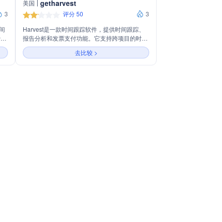
getharvest
美国
3
评分 50
3
时间
Harvest是一款时间跟踪软件，提供时间跟踪、
费和
报告分析和发票支付功能。它支持跨项目的时间
跟踪，生成即时报告，并与多种工具集成，帮助
去比较 >
升工
团队高效管理时间和财务。