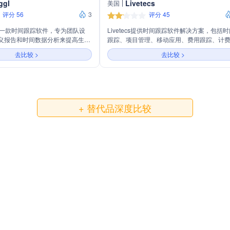
ggl
Livetecs
美国
评分 56
3
评分 45
ack是一款时间跟踪软件，专为团队设
Livetecs提供时间跟踪软件解决方案，包括
义报告和时间数据分析来提高生产
跟踪、项目管理、移动应用、费用跟踪、计
支持多种设备和浏览器扩展，提供
发票、休假跟踪等。公司致力于通过其产品
去比较 >
去比较 >
踪和100多个工具集成，帮助团队
TimeLive帮助用户有效管理时间和项目，提
跟踪，无需信用卡即可免费试用30
作效率。
+ 替代品深度比较