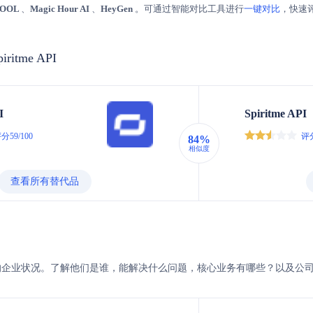
OOL
、
Magic Hour AI
、
HeyGen
。可通过智能对比工具进行
一键对比
，快速
piritme API
I
Spiritme API
分59/100
评分
84%
相似度
查看所有替代品
Spiritme的企业状况。了解他们是谁，能解决什么问题，核心业务有哪些？