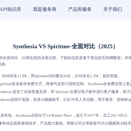
API知识库
我是服务商
产品和服务
关于我们
Synthesia VS Spiritme-全面对比（2025）
的全面对比，以简化您的决策过程。下面的信息是基于真实的互联网数据，并依据AI评分模
列表。
SEM排名12.9K；而Spiritme访问量仅4.0K，SEM排名2.2M，差距明显。
piritme暂未收录免费方式，两者均支持订阅和定制，Synthesia在免费试用
务，但 Synthesia 提供了在线客服支持，而 Spiritme 仅通过电子邮件进行客
未收录。Synthesia适用于英国，支持AI视频助手、幻灯片导入等功能，用于教育、营
各具特色。Synthesia总部位于14 Market Place，成立于2017年，员工201
头像和动态面部表情技术，产品能力聚焦。两家公司分类标签均为AI视频和AI技