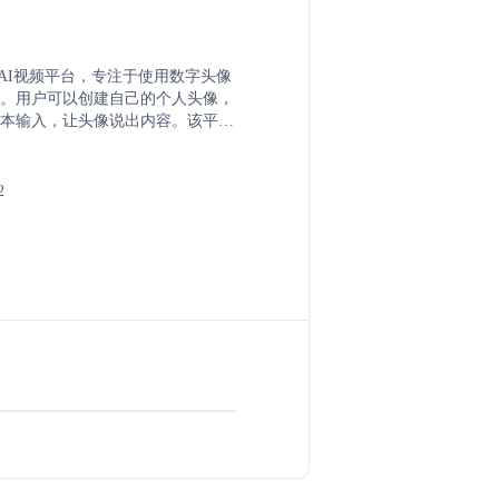
 是一个AI视频平台，专注于使用数字头像
。用户可以创建自己的个人头像，
本输入，让头像说出内容。该平台
情引擎技术，使视频制作流程更加
的演员或视频制作技能。
2