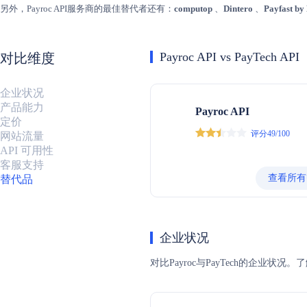
另外，Payroc API服务商的最佳替代者还有：
computop
、
Dintero
、
Payfast by
Payroc API vs PayTech API
对比维度
企业状况
产品能力
Payroc API
定价
评分49/100
网站流量
API 可用性
客服支持
查看所有
替代品
企业状况
对比Payroc与PayTech的企