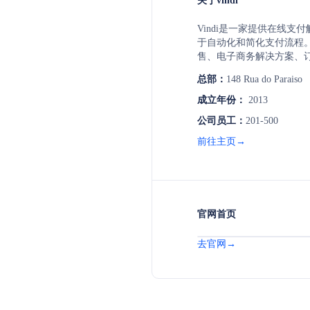
关于vindi
Vindi是一家提供在线支
于自动化和简化支付流程
售、电子商务解决方案、
化，以及应收账款的提前兑现
总部：
148 Rua do Paraiso
付方式，如Pix、信用卡
并提供API以实现与客户
成立年份：
2013
公司员工：
201-500
前往主页→
官网首页
去官网→