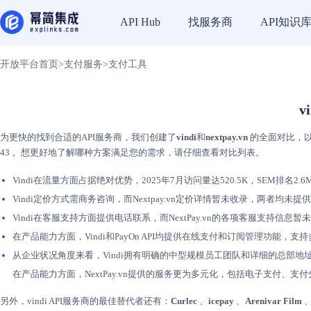
找服务商
API知识
API Hub
开放平台首页
>
支付服务
>
支付工具
v
为更快的找到合适的API服务商，我们创建了
vindi
和
nextpay.vn
的全面对比，以简
43 。想更好地了解哪种方案满足您的需求，请仔细查看对比列表。
Vindi在流量方面占据绝对优势，2025年7月访问量达520.5K，SEM排名2.6M
Vindi定价方式需商务咨询，而Nextpay.vn定价详情暂未收录，两者
Vindi在客服支持方面提供电话联系，而NextPay.vn的各项客服支持信
在产品能力方面，Vindi和PayOn API均提供在线支付和订阅管理功能，支
从企业状况角度来看，Vindi拥有明确的中型规模员工团队和详细的总部地址
在产品能力方面，NextPay.vn提供的服务更为多元化，包括电子支付、
另外，vindi API服务商的最佳替代者还有：
Curlec
、
icepay
、
Arenivar Film