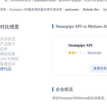
录。Meltano则专注于数据抽取和加载，提供600+连接器，分类为开发者工具和数
另外，Steampipe API服务商的最佳替代者还有：
polytomic
、
Holistic.Dev
、
Sy
Steampipe API vs Meltano A
对比维度
企业状况
产品能力
Steampipe API
定价
评分45/100
网站流量
API 可用性
客服支持
查看所有
替代品
企业状况
对比Steampipe与Meltan