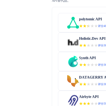
API替代品。
polytomic API
★★★★★
★★★★★
评分48
Holistic.Dev API
★★★★★
★★★★★
评分36
Synth API
★★★★★
★★★★★
评分36
DATAGERRY A
★★★★★
★★★★★
评分38
Airbyte API
★★★★★
★★★★★
评分59