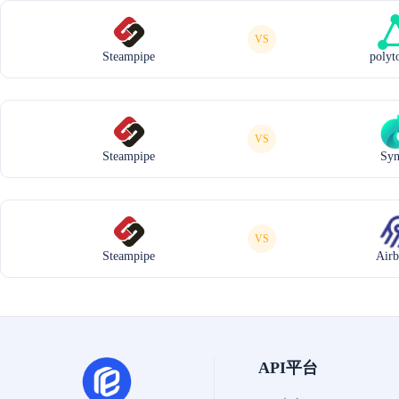
VS
Steampipe
polyt
VS
Steampipe
Syn
VS
Steampipe
Airb
API平台