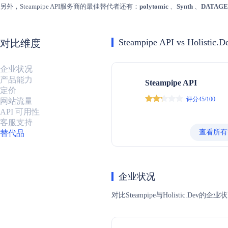
另外，Steampipe API服务商的最佳替代者还有：
polytomic
、
Synth
、
DATAG
Steampipe API vs Holistic.D
对比维度
企业状况
产品能力
Steampipe API
定价
评分45/100
网站流量
API 可用性
客服支持
查看所有
替代品
企业状况
对比Steampipe与Holisti