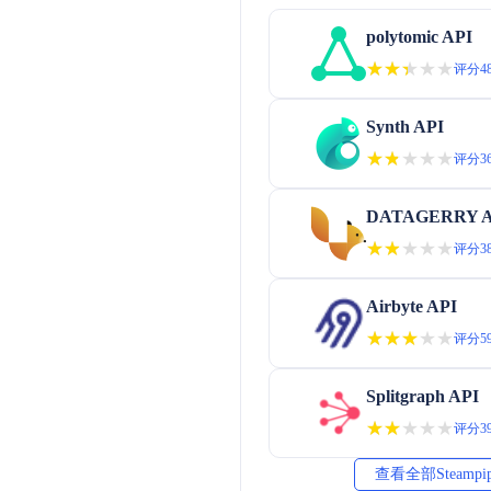
polytomic API
★★★★★
★★★★★
评分48
Synth API
★★★★★
★★★★★
评分36
DATAGERRY A
★★★★★
★★★★★
评分38
Airbyte API
★★★★★
★★★★★
评分59
Splitgraph API
★★★★★
★★★★★
评分39
查看全部Steampi