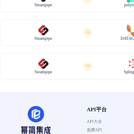
Steampipe
polyt
VS
Steampipe
DATA
VS
Steampipe
Split
API平台
API大全
免费API