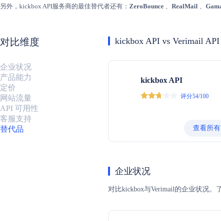
另外，kickbox API服务商的最佳替代者还有：
ZeroBounce
、
RealMail
、
Gama
kickbox API vs Verimail API
对比维度
企业状况
产品能力
kickbox API
定价
评分54/100
网站流量
API 可用性
客服支持
查看所有
替代品
企业状况
对比kickbox与Verimail