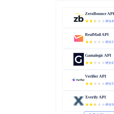
ZeroBounce AP
★★★★★
★★★★★
评分49
RealMail API
★★★★★
★★★★★
评分33
Gamalogic API
★★★★★
★★★★★
评分43
Verifier API
★★★★★
★★★★★
评分37
Xverify API
★★★★★
★★★★★
评分50