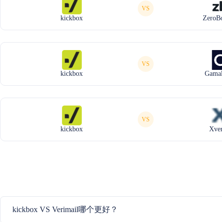
VS
kickbox
ZeroB
VS
kickbox
Gamal
VS
kickbox
Xver
kickbox VS Verimail哪个更好？