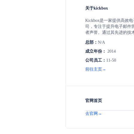
关于kickbox
Kickbox是一家提供高
司，专注于提升电子邮件
者声誉。通过其先进的技术，
速识别和清除无效、虚假
总部：
N/A
址，确保邮件投递率，并
册。公司以其简便的拖放式
成立年份：
2014
灵活的定价策略以及对数
公司员工：
11-50
受到超过150,000个发送
前往主页→
官网首页
去官网→