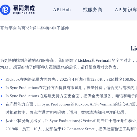
找服务商
API知识
API Hub
开放平台首页
>
沟通与链接
>
电子邮件
k
为更快的找到合适的API服务商，我们创建了
kickbox
和
Verimail
的全面对比，以
为33 。想更好地了解哪种方案满足您的需求，请仔细查看对比列表。
Kickbox在网络流量方面领先，2025年4月访问量123.6K，SEM排名168.0
In Sync Productions在定价方面提供有限试用，按量付费，适合灵
In Sync Productions 在客服支持方面更全面，提供全天候服务、电话
在产品能力方面，In Sync Productions的Kickbox API与Verim
时邮箱检测。两者均通过官网采购，适用于数据清洗和用户注册场景。
从企业状况角度出发，In Sync Productions和Verimail均专注于电子邮
2019年，员工1-10人，总部位于12 Constance Street，提供批量验