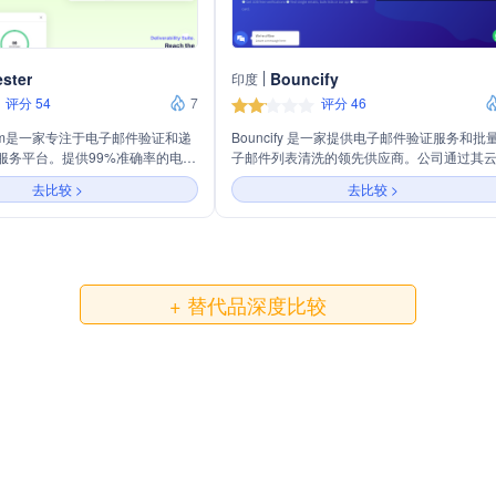
ester
Bouncify
印度
评分 54
7
评分 46
er.com是一家专注于电子邮件验证和递
Bouncify 是一家提供电子邮件验证服务和批
服务平台。提供99%准确率的电子
子邮件列表清洗的领先供应商。公司通过其
证服务，帮助用户清除无效邮箱，
管的SaaS平台，帮助超过10,000个营销团队
去比较 >
去比较 >
的ROI。平台还提供递送能力套
立电子邮件发送者声誉，减少弹跳并提高邮
邮箱移除、垃圾邮件陷阱检测、风
递率。Bouncify 提供高准确性、快速验证、A
A和域名验证等工具，支持与常用应
连接、低价格和可靠的服务，支持全球市场
数据传输。
人员进行电子邮件列表验证。
+ 替代品深度比较