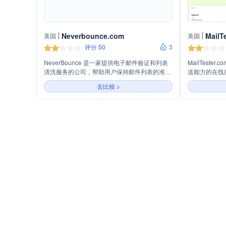
Neverbounce.com
MailT
美国
美国
评分 50
3
NeverBounce 是一家提供电子邮件验证和列表
MailTest
清洗服务的公司，帮助用户保持邮件列表的准确
送能力的在线
性和提高邮件送达率。主要业务包括批量电子邮
邮件检查和验
去比较 >
件列表清洗、实时电子邮件验证和自动化列表清
提高邮件营销
洗，支持与多种平台集成，并提供易于部署的
件，包括重复
API接口。
险验证、MT
用程序的无缝