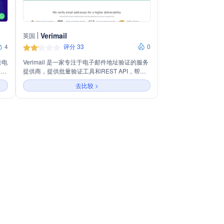
Verimail
英国
4
评分 33
0
量电
Verimail 是一家专注于电子邮件地址验证的服务
云托
提供商，提供批量验证工具和REST API，帮助
建
用户提高邮件发送的可达性、转化率，并降低成
去比较 >
件投
本。主要服务包括去除不可送达和风险地址、纠
PI
正常见拼写错误、SMTP验证、排除无效域名和
营销
检测一次性邮箱等。Verimail 致力于保护用户数
据隐私，确保服务端到端加密，并在验证后自动
永久删除地址。