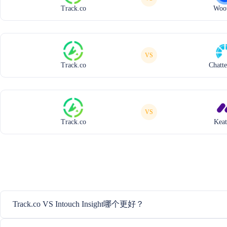
Track.co
Woot
VS
Track.co
Chatte
VS
Track.co
Keat
Track.co VS Intouch Insight哪个更好？