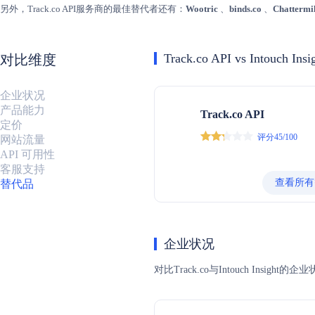
另外，Track.co API服务商的最佳替代者还有：
Wootric
、
binds.co
、
Chattermil
Track.co API vs Intouch Insi
对比维度
企业状况
产品能力
Track.co API
定价
评分45/100
网站流量
API 可用性
客服支持
查看所有
替代品
企业状况
对比Track.co与Intouch 