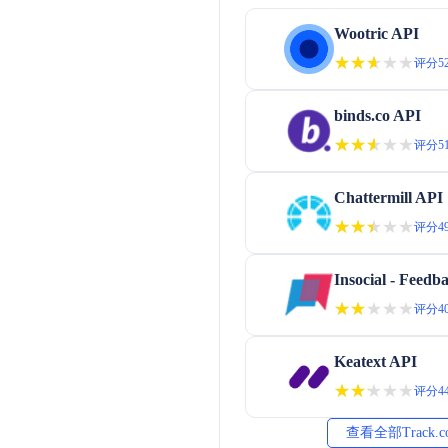
Wootric API
★★★★★
★★★★★
评分52
binds.co API
★★★★★
★★★★★
评分51
Chattermill API
★★★★★
★★★★★
评分49
Insocial - Feedb
★★★★★
★★★★★
评分40
Keatext API
★★★★★
★★★★★
评分44
查看全部Track.