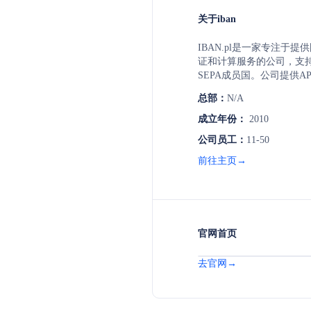
关于iban
IBAN.pl是一家专注于提供
证和计算服务的公司，支持
SEPA成员国。公司提供A
自己的CRM/ERP软件或
总部：
N/A
证IBAN的完整性和正确性。
BIC验证服务，并支持非I
成立年份：
2010
证。
公司员工：
11-50
前往主页→
官网首页
去官网→