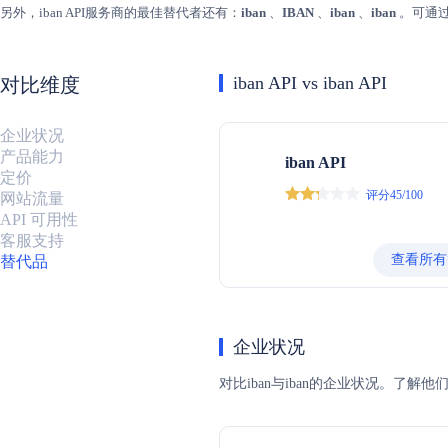
另外，iban API服务商的最佳替代者还有：
iban
、
IBAN
、
iban
、
iban
。可通
iban API vs iban API
对比维度
企业状况
产品能力
iban API
定价
评分45/100
网站流量
API 可用性
客服支持
查看所有
替代品
企业状况
对比iban与iban的企业状况。