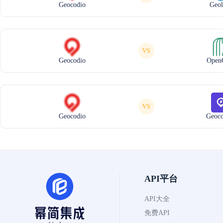
Geocodio
Geol
VS
Geocodio
Open
VS
Geocodio
Geoco
API平台
API大全
免费API