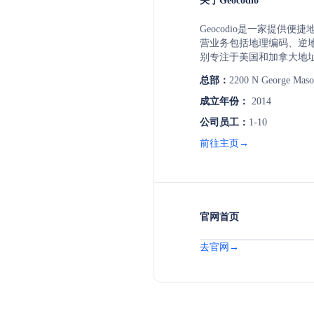
关于Geocodio
Geocodio是一家提供
营业务包括地理编码、逆
别专注于美国和加拿大地址
地理编码、电子表格上传
总部：
2200 N George Maso
添加FIPS代码、时区、
活的数据使用条款。
成立年份：
2014
公司员工：
1-10
前往主页→
官网首页
去官网→