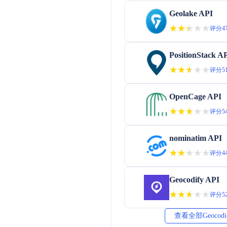
Geolake API
★★★★★
★★★★★
评分47
PositionStack A
★★★★★
★★★★★
评分51
OpenCage API
★★★★★
★★★★★
评分54
nominatim API
★★★★★
★★★★★
评分44
Geocodify API
★★★★★
★★★★★
评分52
查看全部Geocod