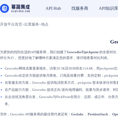
找服务商
API知识
API Hub
开放平台首页
>
位置服务
>
地点
Ge
为更快的找到合适的API服务商，我们创建了
Geocodio
和
pickpoint
的全面对比，
评分为35 。想更好地了解哪种方案满足您的需求，请仔细查看对比列表。
Geocodio网络流量显著领先，访客20.3K且SEM排名114.8K，而pickpoint
Geocodio在定价方面提供每月限免、订阅及按量付费，支持定制；pickp
在客服支持方面，Geocodio 提供电话联系方式，pickpoint 暂未收录
在产品能力方面，Geocodio 提供正向/逆向地理编码、批量与异步请求、时
从企业状况角度出发，Geocodio与PickPoint在简介、总部、成立年、分类方面
务。
另外，Geocodio API服务商的最佳替代者还有：
Geolake
、
PositionStack
、
Op