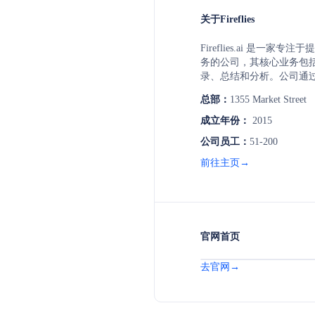
关于Fireflies
Fireflies.ai 是一家
务的公司，其核心业务包
录、总结和分析。公司通
台，如Google Meet、Te
总部：
1355 Market Street
内容的实时转录和智能摘要。此外，
提供音频文件上传、电话
成立年份：
2015
记录功能。其AI搜索技术
公司员工：
51-200
议内容，识别关键议题和
种协作工具的集成，如Slack、
前往主页→
便于团队成员共享和协作。Fire
先进的AI技术，提高会议
程。
官网首页
去官网→