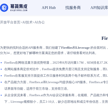
找服务商
API知识
API Hub
开放平台首页
>
AI技术
>
AI办公
Fi
为更快的找到合适的API服务商，我们创建了
Fireflies
和
Lleverage
的全面对比，以
分为34 。想更好地了解哪种方案满足您的需求，请仔细查看对比列表。
Fireflies在网络流量方面优势明显，2025年8月访问量3.7M，SEM排名37.2K；L
在网站服务商定价对比中，Fireflies提供免费月度订阅且支持定制服务，而Llev
Fireflies在客服支持方面提供工作日服务时间及两个电子邮件联系方式，而Lle
在产品能力方面，Fireflies.ai和Lleverage均提供核心API服务。Fir
话界面等功能，适用于荷兰市场，支持荷兰语。
从企业状况来看，Fireflies.ai作为AI会议记录服务商，在规模、产品能力和专
下，Lleverage规模较小，员工1-10人，缺少总部地址和成立年份信息，