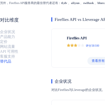
另外，Fireflies API服务商的最佳替代者还有：
tl;dv
、
aliyun
、
swiftask
、
bluec
Fireflies API vs Lleverage A
对比维度
企业状况
产品能力
Fireflies API
定价
评分58/100
网站流量
API 可用性
客服支持
查看所有
替代品
企业状况
对比Fireflies与Llevera