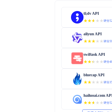
tl;dv API
★★★★★
★★★★★
评分52
aliyun API
★★★★★
★★★★★
评分59
swiftask API
★★★★★
★★★★★
评分48
bluecap API
★★★★★
★★★★★
评分35
hailuoai.com AP
★★★★★
★★★★★
评分52