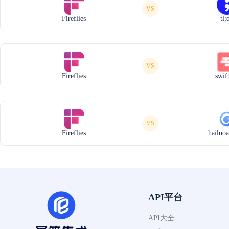
VS
Fireflies
tl;
VS
Fireflies
swif
VS
Fireflies
hailuo
API平台
API大全