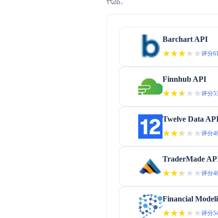
代品。
Barchart API
★★★★★
★★★★★
评分61
Finnhub API
★★★★★
★★★★★
评分53
Twelve Data AP
★★★★★
★★★★★
评分48
TraderMade AP
★★★★★
★★★★★
评分48
Financial Model
★★★★★
★★★★★
评分54