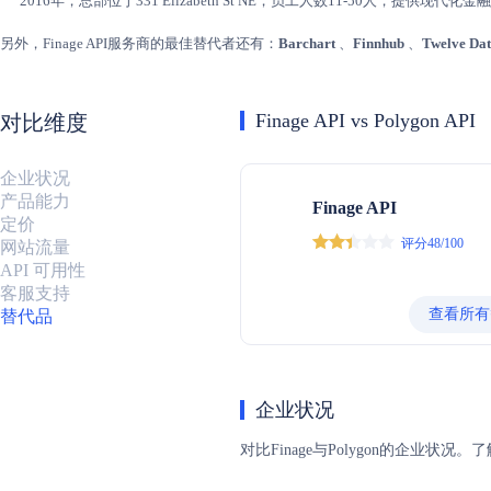
2016年，总部位于331 Elizabeth St NE，员工人数11-50人，提
另外，Finage API服务商的最佳替代者还有：
Barchart
、
Finnhub
、
Twelve Da
Finage API vs Polygon API
对比维度
企业状况
产品能力
Finage API
定价
评分48/100
网站流量
API 可用性
客服支持
查看所有
替代品
企业状况
对比Finage与Polygon的企