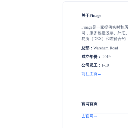
关于Finage
Finage是一家提供实时
司，服务包括股票、外汇
易所（DEX）和差价合约
迟、高请求量和全球多个
总部：
Wareham Road
机构级别的数据服务。Finage
务支持快速、可扩展的流
成立年份：
2019
平台和金融应用。此外，Fi
公司员工：
1-10
方案，满足不同规模团队
作为支付方式。
前往主页→
官网首页
去官网→