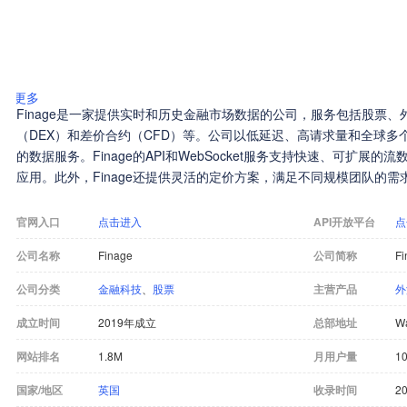
更多
Finage是一家提供实时和历史金融市场数据的公司，服务包括股票
（DEX）和差价合约（CFD）等。公司以低延迟、高请求量和全球多
的数据服务。Finage的API和WebSocket服务支持快速、可扩展
应用。此外，Finage还提供灵活的定价方案，满足不同规模团队的
官网入口
点击进入
API开放平台
点
公司名称
Finage
公司简称
Fi
公司分类
金融科技
、
股票
主营产品
外
成立时间
2019年成立
总部地址
W
网站排名
1.8M
月用户量
10
国家/地区
英国
收录时间
20