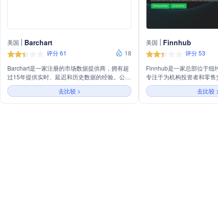
Barchart
Finnhub
美国
美国
评分 61
18
评分 53
Barchart是一家注册的市场数据提供商，拥有超
Finnhub是一家总部位于
过15年提供实时、延迟和历史数据的经验。公司
专注于为机构投资者和零售
采用亚马逊网络服务和基于云的计算技术，构建
服务。该公司通过其API平
去比较 >
去比较 
了行业领先的Barchart OnDemand平台。
汇和加密货币市场数据，以
Barchart致力于提供可靠和准确的市场数据服
经济数据和替代数据。Finnh
务，满足不同客户的需求。其服务基于使用量定
为用户提供高质量的数据支
价，灵活且可扩展，适用于从小型到企业级的解
资决策、市场分析和应用开
决方案。Barchart的客户包括金融媒体、交易和
分析平台等多个行业领域的领先公司。