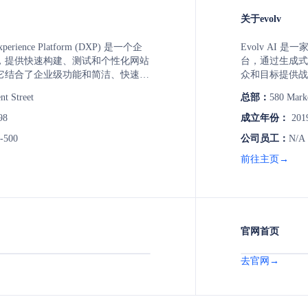
关于evolv
 Experience Platform (DXP) 是一个企
Evolv AI
，提供快速构建、测试和个性化网站
台，通过生成式
它结合了企业级功能和简洁、快速的
众和目标提供战
营销人员可以自由创作，IT部门保持
用机器学习发现
t Street
总部：
580 Marke
现成果。Squiz DXP 提供了视觉
化体验，以提高转
en AI工具和预构建组件库，帮助非
现有技术栈的集
98
成立年份：
201
手。Squiz 被公认为全球数字转型
优化。
-500
公司员工：
N/A
务于高等教育、政府、金融保险、专
保健等关键服务领域。
前往主页→
官网首页
去官网→