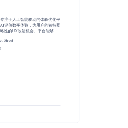
 是一家专注于人工智能驱动的体验优化平
AI评估数字体验，为用户的独特受
略性的UX改进机会。平台能够利
不同交互如何影响客户，并实时优
t Street
化率和收入。Evolv AI 还支持与
成，帮助企业实现持续的用户体验
9