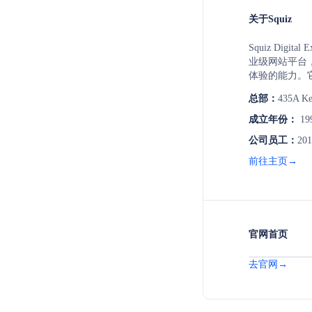
关于Squiz
Squiz Digital
业级网站平台
体验的能力。
操作，使市场
总部：
435A Ken
控制，从而快速实
内容编辑器、G
成立年份：
19
技术编辑快速上
公司员工：
201
的领导者，服
业服务和医疗
前往主页→
官网首页
去官网→