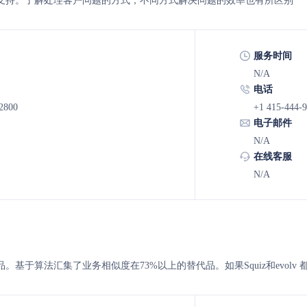
v 的客服支持。了解处理客户问题的方式，不同方式解决问题的效率也有所区别
服务时间
N/A
电话
 2800
+1 415-444-
电子邮件
N/A
在线客服
N/A
 的替代品。基于算法汇集了业务相似度在73%以上的替代品。如果Squiz和ev