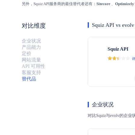
另外，Squiz API服务商的最佳替代者还有：
Sitecore
、
Optimizely
Squiz API vs evolv
对比维度
企业状况
产品能力
Squiz API
定价
评
网站流量
API 可用性
客服支持
替代品
企业状况
对比Squiz与evol