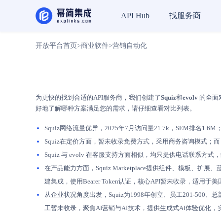
找服务商
API Hub
开放平台首页
>
商业软件
>
营销自动化
为更快的找到合适的API服务商，我们创建了
Squiz
和
evolv
的全面对
好地了解哪种方案满足您的需求，请仔细查看对比列表。
Squiz网络流量优异，2025年7月访问量21.7k，SEM排名1.6M；
Squiz在定价方面，暂未收录免费方式，采用商务咨询模式；而 
Squiz 与 evolv 在客服支持方面相似，均只提供电话联
在产品能力方面，Squiz Marketplace提供组件、模板、扩
建集成，使用Bearer Token认证，核心API暂未收录，适用
从企业状况角度出发，Squiz为1998年创立、员工201‑500、总部4
工暂未收录，聚焦AI营销与AI技术，提供生成式AI体验优化，