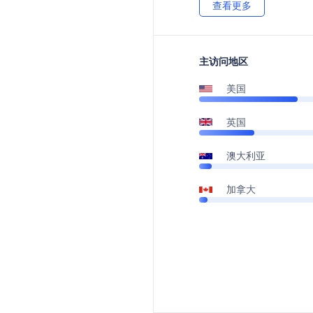
查看更多
主访问地区
美国
英国
澳大利亚
加拿大