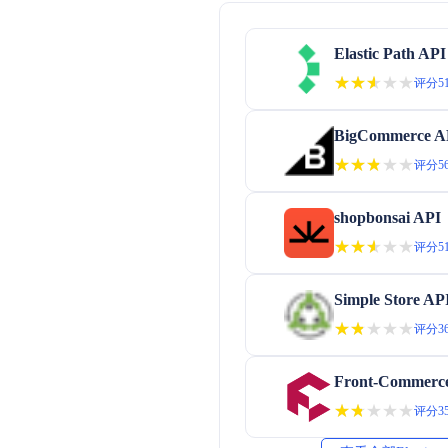
Elastic Path API
★★★★★
★★★★★
评分51
BigCommerce A
★★★★★
★★★★★
评分56
shopbonsai API
★★★★★
★★★★★
评分51
Simple Store AP
★★★★★
★★★★★
评分36
Front-Commerc
★★★★★
★★★★★
评分35