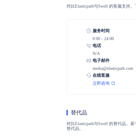
对比Elasticpath与Swell 
服务时间
0:00 - 24:00
电话
N/A
电子邮件
media@elasticpath.com
在线客服
立即咨询
替代品
对比Elasticpath与Swell 的
替代品。