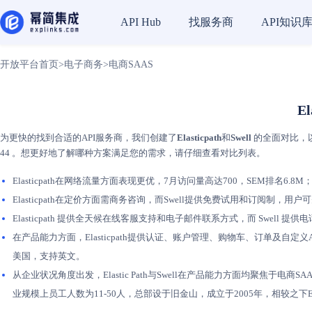
找服务商
API知识
API Hub
开放平台首页
>
电子商务
>
电商SAAS
E
为更快的找到合适的API服务商，我们创建了
Elasticpath
和
Swell
的全面对比，以
44 。想更好地了解哪种方案满足您的需求，请仔细查看对比列表。
Elasticpath在网络流量方面表现更优，7月访问量高达700，SEM排名6.8M；
Elasticpath在定价方面需商务咨询，而Swell提供免费试用和订阅制，用
Elasticpath 提供全天候在线客服支持和电子邮件联系方式，而 Swe
在产品能力方面，Elasticpath提供认证、账户管理、购物车、订单及自定
美国，支持英文。
从企业状况角度出发，Elastic Path与Swell在产品能力方面均聚焦于电商S
业规模上员工人数为11-50人，总部设于旧金山，成立于2005年，相较之下Ela