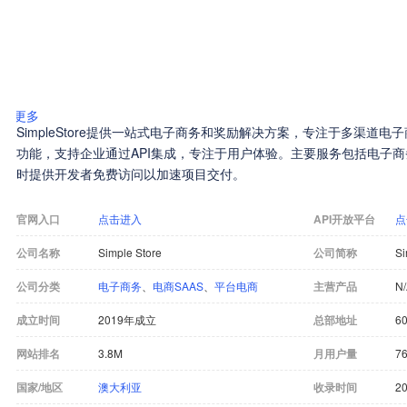
更多
SimpleStore提供一站式电子商务和奖励解决方案，专注于多渠道
功能，支持企业通过API集成，专注于用户体验。主要服务包括电子
时提供开发者免费访问以加速项目交付。
官网入口
点击进入
API开放平台
点
公司名称
Simple Store
公司简称
Si
公司分类
电子商务
、
电商SAAS
、
平台电商
主营产品
N
成立时间
2019年成立
总部地址
60
网站排名
3.8M
月用户量
7
国家/地区
澳大利亚
收录时间
20