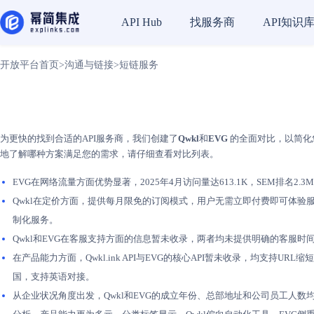
找服务商
API知识
API Hub
开放平台首页
>
沟通与链接
>
短链服务
为更快的找到合适的API服务商，我们创建了
Qwkl
和
EVG
的全面对比，以简化您
地了解哪种方案满足您的需求，请仔细查看对比列表。
EVG在网络流量方面优势显著，2025年4月访问量达613.1K，SEM排名2
Qwkl在定价方面，提供每月限免的订阅模式，用户无需立即付费即可体验服
制化服务。
Qwkl和EVG在客服支持方面的信息暂未收录，两者均未提供明确的客服
在产品能力方面，Qwkl.ink API与EVG的核心API暂未收录，均支持U
国，支持英语对接。
从企业状况角度出发，Qwkl和EVG的成立年份、总部地址和公司员工人数均