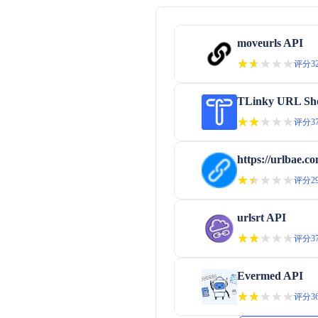
moveurls API
★★★★★
★★★★★
评分32
TLinky URL Sho
★★★★★
★★★★★
评分37
https://urlbae.c
★★★★★
★★★★★
评分29
urlsrt API
★★★★★
★★★★★
评分37
Evermed API
★★★★★
★★★★★
评分36