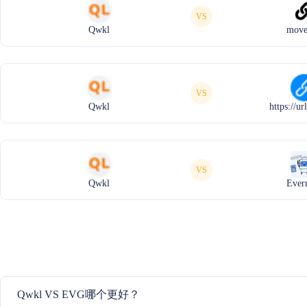
VS
Qwkl
move
VS
Qwkl
https://u
VS
Qwkl
Ever
Qwkl VS EVG哪个更好？