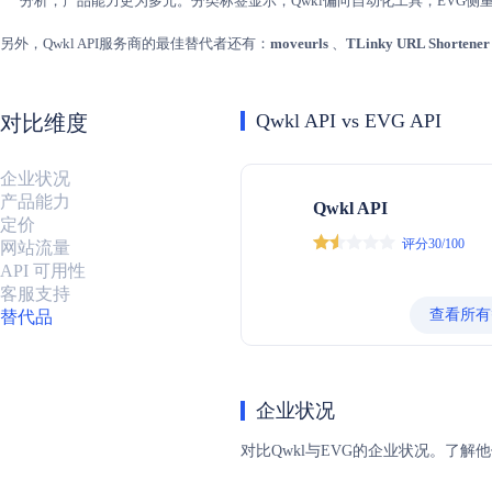
分析，产品能力更为多元。分类标签显示，Qwkl偏向自动化工具，EVG侧
另外，Qwkl API服务商的最佳替代者还有：
moveurls
、
TLinky URL Shortener
Qwkl API vs EVG API
对比维度
企业状况
产品能力
Qwkl API
定价
评分30/100
网站流量
API 可用性
客服支持
查看所有
替代品
企业状况
对比Qwkl与EVG的企业状况。了