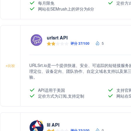
每月限免
定价方
网站在SEMrush上的评分为6分
urlsrt API
评分 37/100
5
URLSrt.io是一个提供快速、安全、可追踪的短链接
+
比较
理定位、设备定向、团队协作、自定义域名支持以及第
验。
API适用于美国
支持官
定价方式为订阅,支持定制
网站在S
lil API
评分 33/100
0