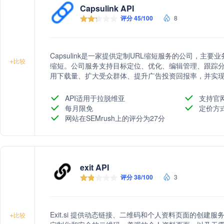
Capsulink API
评分 45/100
8
Capsulink是一家提供定制URL缩短服务的公司，主要
+
比较
缩短。公司服务支持目标定位、优化、编辑管理、跟踪
用下载量、扩大受众群体、提升广告投资回报率，并实
API适用于拉脱维亚
支持官
每月限免
定价方
网站在SEMrush上的评分为27分
exit API
评分 38/100
3
Exit.si 提供动态链接、二维码和个人资料页面的创
+
比较