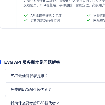
定制化和安全的二维码、美观的个人资料页面，以及无
义着陆页、CTA覆盖层、事件跟踪、智能定位、高级用
以及开发者API等工具，帮助用户提高生产力和营销效果
API适用于斯洛文尼亚
支持官
定价方式为商务咨询
网站在S
EVG API 服务商常见问题解答
EVG最佳替代者是谁？
免费的EVGAPI 替代者？
我为什么要考虑EVG替代者？