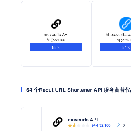
moveurls API
https://urlba
评分32/100
评分29/1
88%
84%
64 个Recut URL Shortener API 服务商替
moveurls API
评分 32/100
0