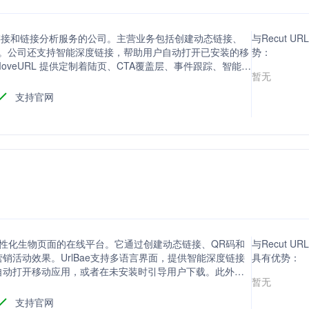
牌短链接和链接分析服务的公司。主营业务包括创建动态链接、
与Recut UR
据。公司还支持智能深度链接，帮助用户自动打开已安装的移
势：
veURL 提供定制着陆页、CTA覆盖层、事件跟踪、智能定
暂无
及开发者API等多种功能，以增强用户生产力。
支持官网
和个性化生物页面的在线平台。它通过创建动态链接、QR码和
与Recut URL
活动效果。UrlBae支持多语言界面，提供智能深度链接
具有优势：
自动打开移动应用，或者在未安装时引导用户下载。此外，
暂无
定义落地页、CTA覆盖层、事件跟踪、智能定位、团队管理
成。
支持官网