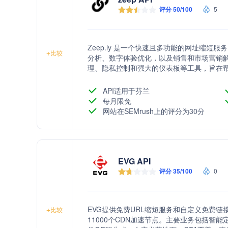
评分 50/100
5
Zeep.ly 是一个快速且多功能的网址缩
+
比较
分析、数字体验优化，以及销售和市场营销
理、隐私控制和强大的仪表板等工具，旨在
API适用于芬兰
每月限免
网站在SEMrush上的评分为30分
EVG API
评分 35/100
0
EVG提供免费URL缩短服务和自定义免费链
+
比较
11000个CDN加速节点。主要业务包括智