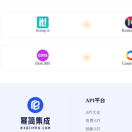
VS
Scoop.it
Konte
VS
DotCMS
Conte
API平台
API大全
免费API
抽象API