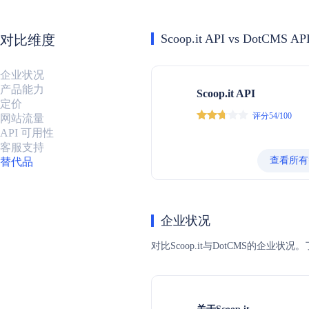
Scoop.it API vs DotCMS AP
对比维度
企业状况
产品能力
Scoop.it API
定价
评分54/100
网站流量
API 可用性
客服支持
查看所有
替代品
企业状况
对比Scoop.it与DotCMS的