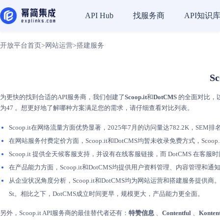
找服务商
API知识
API Hub
开放平台首页
>
网站运营
>
搭建服务
S
为更快的找到合适的API服务商，我们创建了
Scoop.it
和
DotCMS
的全面对比，以
为47 。想更好地了解哪种方案满足您的需求，请仔细查看对比列表。
Scoop.it在网络流量方面优势显著，2025年7月的访问量达782.2K，SEM排名2
在网站服务付费定价方面，Scoop.it和DotCMS均暂未收录免费方式，Sc
Scoop.it 提供全天候客服支持，并设有在线客服链接，而 DotCMS 在客
在产品能力方面，Scoop.it和DotCMS均提供用户资料管理、内容管理和通知
从企业状况角度分析，Scoop.it和DotCMS均为网站运营和搭建服务提供商。Sco
St。相比之下，DotCMS成立时间更早，规模更大，产品能力更全面。
另外，Scoop.it API服务商的最佳替代者还有：
特赞信息
、
Contentful
、
Kontent