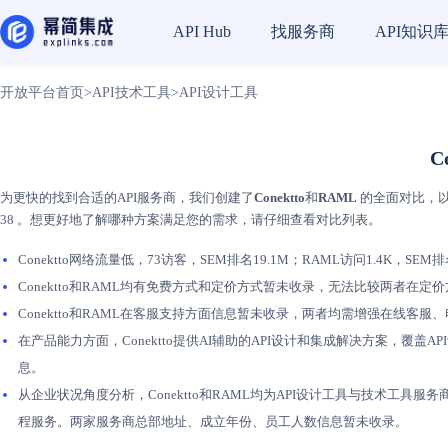
找服务商
API知识
API Hub
开放平台首页
>
API技术工具
>
API设计工具
C
为更快的找到合适的API服务商，我们创建了
Conektto
和
RAML
的全面对比，以
38 。想更好地了解哪种方案满足您的需求，请仔细查看对比列表。
Conektto网络流量低，73访客，SEM排名19.1M；RAML访问1.4K，SE
Conektto和RAML均有免费方式和定价方式暂未收录，无法比较两者在
Conektto和RAML在客服支持方面信息暂未收录，两者均需增强在线客
在产品能力方面，Conektto提供AI辅助的API设计和集成解决方案，覆
息。
从企业状况角度分析，Conektto和RAML均为API设计工具与技术工具服务
程服务。两家服务商总部地址、成立年份、员工人数信息暂未收录。