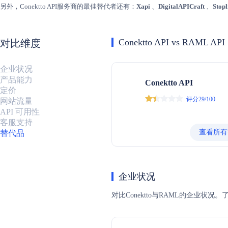
另外，Conektto API服务商的最佳替代者还有：
Xapi
、
DigitalAPICraft
、
Stopl
Conektto API vs RAML API
对比维度
企业状况
产品能力
Conektto API
定价
评分29/100
网站流量
API 可用性
客服支持
查看所有
替代品
企业状况
对比Conektto与RAML的企