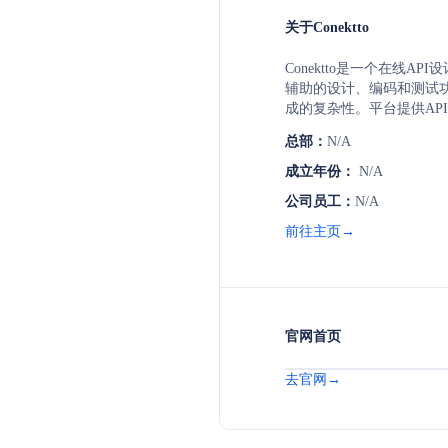
关于Conektto
Conektto是一个在线A
辅助的设计、编码和测试功
成的复杂性。平台提供API
套件、企业级API SDLC
总部：
N/A
支持产品管理、架构、开发、
协作，推动现代软件开发
成立年份：
N/A
公司员工：
N/A
前往主页→
官网首页
去官网→