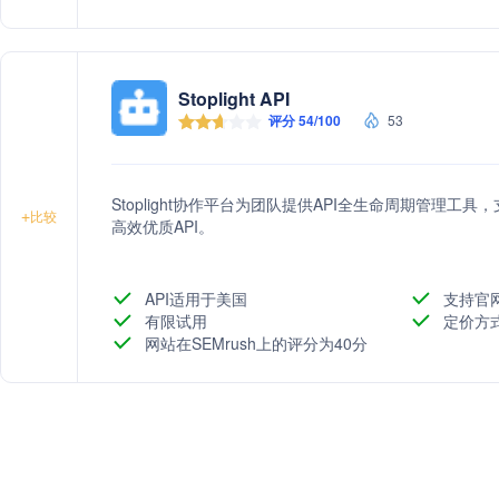
Stoplight API
评分 54/100
53
Stoplight协作平台为团队提供API全生命周期管理
+
比较
高效优质API。
API适用于美国
支持官
有限试用
定价方
网站在SEMrush上的评分为40分