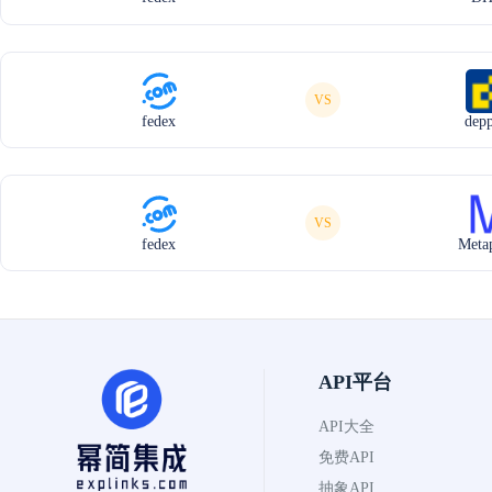
VS
fedex
dep
VS
fedex
Meta
API平台
API大全
免费API
抽象API