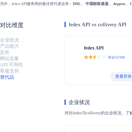
另外，fedex API服务商的最佳替代者还有：
DHL
、
中国邮政速递
、
deppon
、
fedex API vs collivery API
对比维度
企业状况
产品能力
fedex API
定价
评分52/100
网站流量
API 可用性
客服支持
查看所有
替代品
企业状况
对比fedex与collivery的